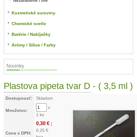
Nezaradené / Iné
Kozmetické suroviny
Chemické svetlo
Batérie / Nabíjačky
Arómy / Silice / Farby
Novinky
Plastova pipeta tvar D - ( 3,5 ml )
Dostupnosť:
Skladom
x
Množstvo:
1 ks
0,30 €
(
0,25
€
Cena s DPH:
bez