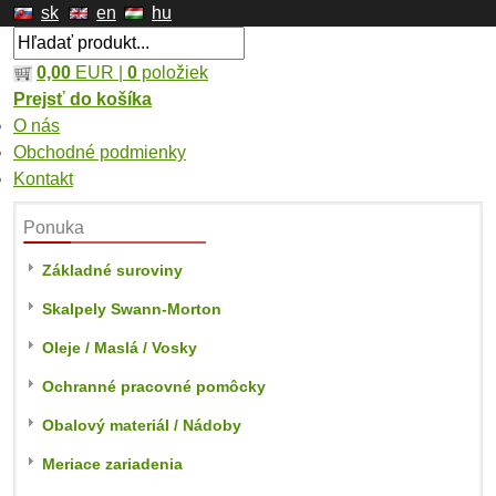
sk
en
hu
0,00
EUR |
0
položiek
Prejsť do košíka
O nás
Obchodné podmienky
Kontakt
Ponuka
Základné suroviny
Skalpely Swann-Morton
Oleje / Maslá / Vosky
Ochranné pracovné pomôcky
Obalový materiál / Nádoby
Meriace zariadenia