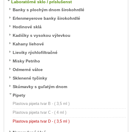
Laboratórné sklo / príslušenst
Banky s plochým dnom širokohrdlé
Erlenmeyerove banky širokohrdlé
Hodinové sklá
Kadičky s vysokou výlevkou
Kahany liehové
Lieviky rýchlofiltračné
Misky Petriho
Odmerné válce
Sklenené tyčinky
Skúmavky s guľatým dnom
Pipety
Plastova pipeta tvar B - ( 3,5 ml )
Plastova pipeta tvar C - ( 4 ml )
Plastova pipeta tvar D - ( 3,5 ml )