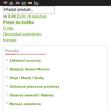
sk
en
hu
0,00
EUR |
0
položiek
Prejsť do košíka
O nás
Obchodné podmienky
Kontakt
Ponuka
Základné suroviny
Skalpely Swann-Morton
Oleje / Maslá / Vosky
Ochranné pracovné pomôcky
Obalový materiál / Nádoby
Meriace zariadenia