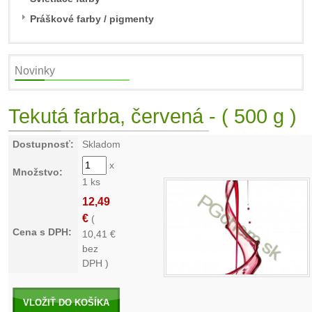
Práškové farby / pigmenty
Novinky
Tekutá farba, červená - ( 500 g )
Dostupnosť:
Skladom
x
Množstvo:
1 ks
12,49
€
(
Cena s DPH:
10,41
€
bez
DPH )
VLOŽIŤ DO KOŠÍKA