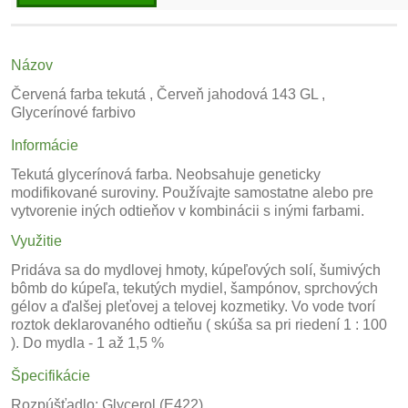
Názov
Červená farba tekutá , Červeň jahodová 143 GL ,
Glycerínové farbivo
Informácie
Tekutá glycerínová farba. Neobsahuje geneticky
modifikované suroviny. Používajte samostatne alebo pre
vytvorenie iných odtieňov v kombinácii s inými farbami.
Využitie
Pridáva sa do mydlovej hmoty, kúpeľových solí, šumivých
bômb do kúpeľa, tekutých mydiel, šampónov, sprchových
gélov a ďalšej pleťovej a telovej kozmetiky. Vo vode tvorí
roztok deklarovaného odtieňu ( skúša sa pri riedení 1 : 100
). Do mydla - 1 až 1,5 %
Špecifikácie
Rozpúšťadlo: Glycerol (E422)