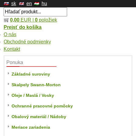
sk
en
hu
0,00
EUR |
0
položiek
Prejsť do košíka
O nás
Obchodné podmienky
Kontakt
Ponuka
Základné suroviny
Skalpely Swann-Morton
Oleje / Maslá / Vosky
Ochranné pracovné pomôcky
Obalový materiál / Nádoby
Meriace zariadenia