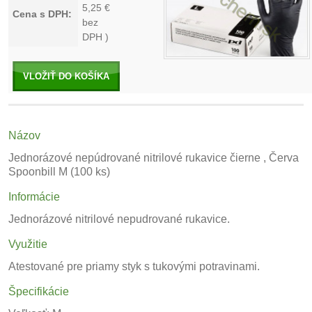
5,25
€
Cena s DPH:
bez
DPH )
VLOŽIŤ DO KOŠÍKA
Názov
Jednorázové nepúdrované nitrilové rukavice čierne , Červa
Spoonbill M (100 ks)
Informácie
Jednorázové nitrilové nepudrované rukavice.
Využitie
Atestované pre priamy styk s tukovými potravinami.
Špecifikácie