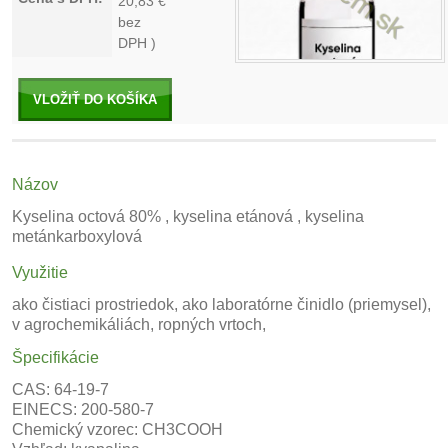
20,83
€
bez
DPH )
VLOŽIŤ DO KOŠÍKA
Názov
Kyselina octová 80% , kyselina etánová , kyselina
metánkarboxylová
Využitie
ako čistiaci prostriedok, ako laboratórne činidlo (priemysel),
v agrochemikáliách, ropných vrtoch,
Špecifikácie
CAS: 64-19-7
EINECS: 200-580-7
Chemický vzorec: CH3COOH