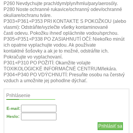
P260 Nevdychujte prach/dym/plyn/hmlu/pary/aerosóly.
P280 Noste ochranné rukavice/ochranný odev/ochranné
okuliare/ochranu tváre.
P303+P361+P353 PRI KONTAKTE S POKOŽKOU (alebo
vlasmi): Odstráňte/vyzlečte všetky kontaminované
časti odevu. Pokožku ihneď opláchnite vodou/sprchou.
P305+P351+P338 PO ZASIAHNUTÍ OČÍ: Niekoľko minút
ich opatrne vyplachujte vodou. Ak používate
kontaktné šošovky a ak je to možné, odstráňte ich.
Pokračujte vo vyplachovaní.
P301+P310 PO POŽITÍ: Okamžite volajte
TOXIKOLOGICKÉ INFORMAČNÉ CENTRUM/lekára.
P304+P340 PO VDÝCHNUTÍ: Presuňte osobu na čerstvý
vzduch a umožnite jej pohodlne dýchať.
Prihlásenie
E-mail:
Heslo: