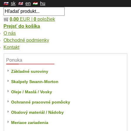
sk
en
hu
0,00
EUR |
0
položiek
Prejsť do košíka
O nás
Obchodné podmienky
Kontakt
Ponuka
Základné suroviny
Skalpely Swann-Morton
Oleje / Maslá / Vosky
Ochranné pracovné pomôcky
Obalový materiál / Nádoby
Meriace zariadenia