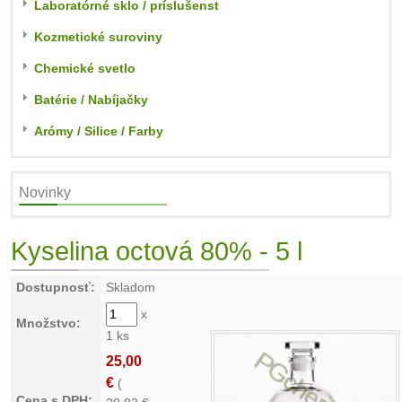
Laboratórné sklo / príslušenst
Kozmetické suroviny
Chemické svetlo
Batérie / Nabíjačky
Arómy / Silice / Farby
Novinky
Kyselina octová 80% - 5 l
Dostupnosť:
Skladom
x
Množstvo:
1 ks
25,00
€
(
Cena s DPH: