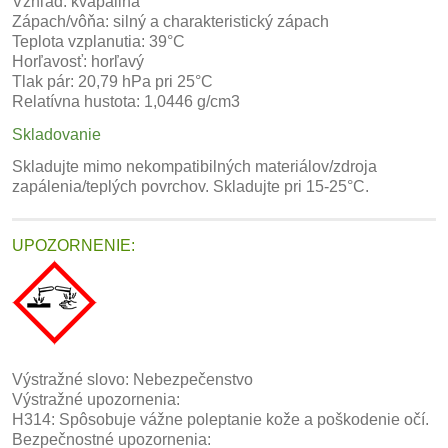
Vzhľad: kvapalina
Zápach/vôňa: silný a charakteristický zápach
Teplota vzplanutia: 39°C
Horľavosť: horľavý
Tlak pár: 20,79 hPa pri 25°C
Relatívna hustota: 1,0446 g/cm3
Skladovanie
Skladujte mimo nekompatibilných materiálov/zdroja
zapálenia/teplých povrchov. Skladujte pri 15-25°C.
UPOZORNENIE:
Výstražné slovo: Nebezpečenstvo
Výstražné upozornenia:
H314: Spôsobuje vážne poleptanie kože a poškodenie očí.
Bezpečnostné upozornenia: